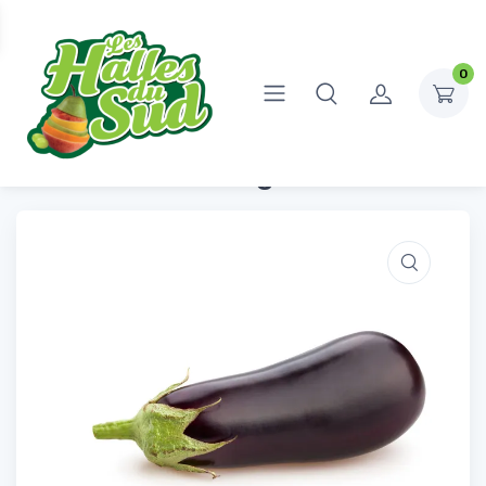
0
Accueil
Fruits et légumes
Légumes
Aubergine
Aubergine