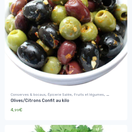
,
,
,
Conserves & bocaux
Épicerie Salée
Fruits et légumes
Olives/Citrons Confit au kilo
Légumes
4,
€
99