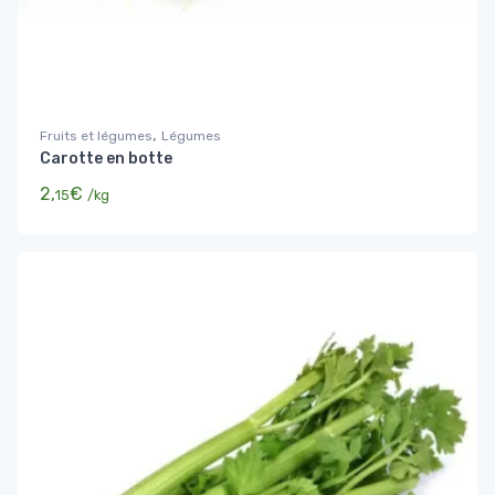
,
Fruits et légumes
Légumes
Carotte en botte
2,
€
15
/kg