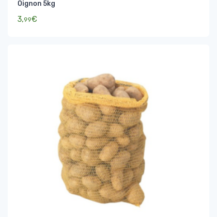
Oignon 5kg
3,
€
99