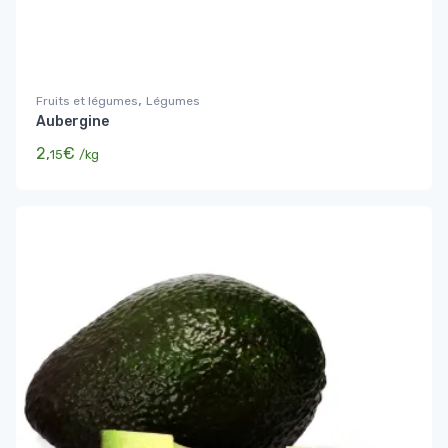
,
Fruits et légumes
Légumes
Aubergine
2,
€
15
/kg