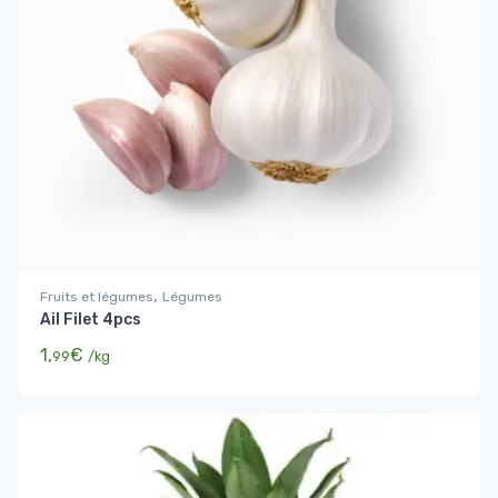
,
Fruits et légumes
Légumes
Ail Filet 4pcs
1,
€
99
/kg