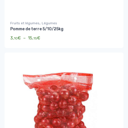
,
Fruits et légumes
Légumes
Pomme de terre 5/10/25kg
Plage de prix : 3,10€ à 15,15€
3,
€
–
15,
€
10
15