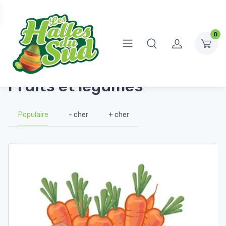
0
Accueil
Fruits et légumes
Fruits et légumes
Populaire
- cher
+ cher