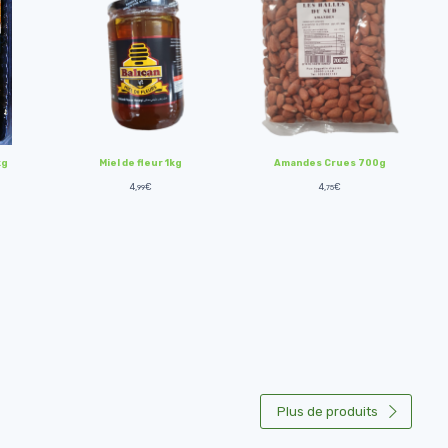
kg
Miel de fleur 1kg
Amandes Crues 700g
4,
€
4,
€
99
75
Plus de produits