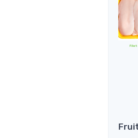
Filet
Frui