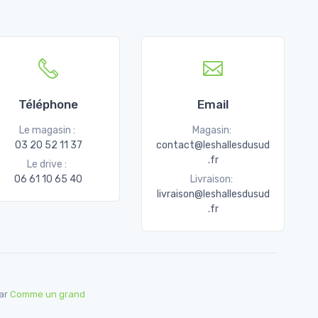
Téléphone
Email
Le magasin :
Magasin:
03 20 52 11 37
contact@leshallesdusud
.fr
Le drive :
06 61 10 65 40
Livraison:
livraison@leshallesdusud
.fr
par
Comme un grand