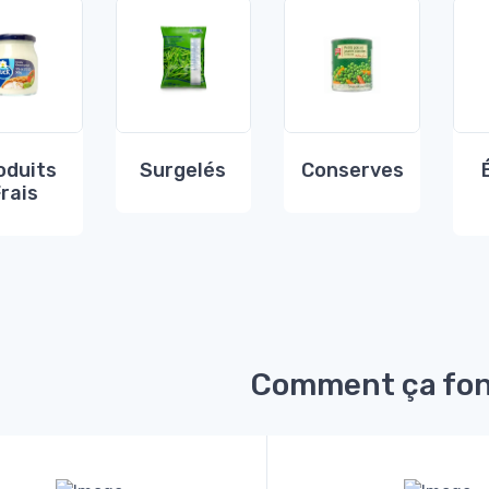
oduits
Surgelés
Conserves
Frais
Comment ça fon