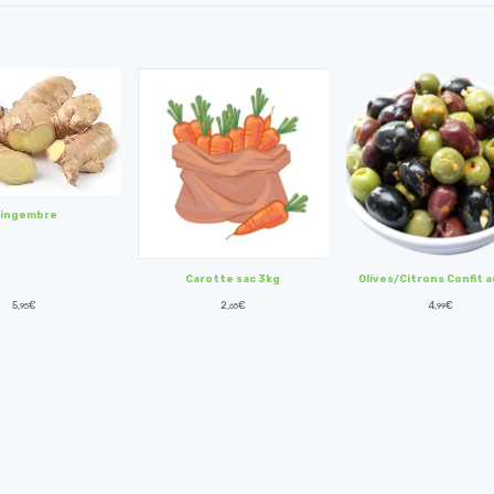
ingembre
Carotte sac 3kg
Olives/Citrons Confit a
5,
€
2,
€
4,
€
95
65
99