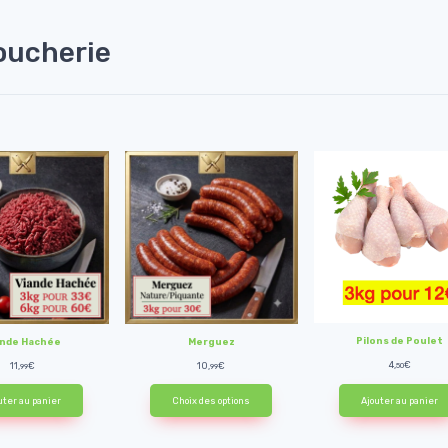
oucherie
Pilons de Poulet
ande Hachée
Merguez
4,
€
11,
€
10,
€
50
99
99
uter au panier
Choix des options
Ajouter au panier