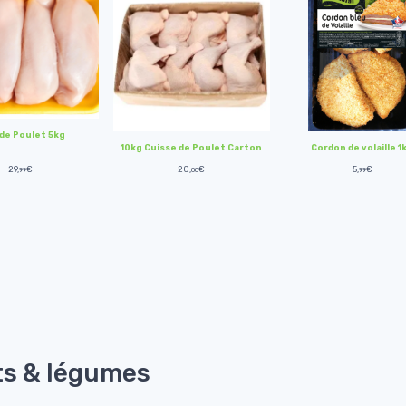
 de Poulet 5kg
10kg Cuisse de Poulet Carton
Cordon de volaille 1
29,
€
20,
€
5,
€
99
00
99
ts & légumes