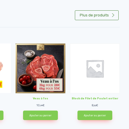
Plus de produits
Veau à l’os
Block de Filet de Poulet entier
10,
€
8,
€
99
50
Ajouter au panier
Ajouter au panier