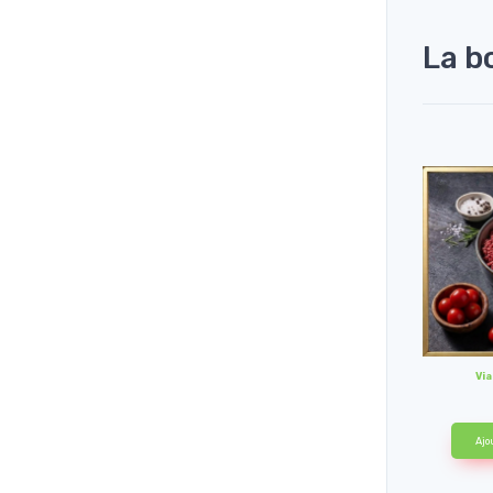
La b
Vi
Ajo