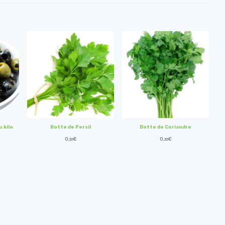
u kilo
Botte de Persil
Botte de Coriandre
0,
€
0,
€
35
35