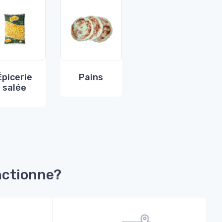
Épicerie
Pains
salée
ctionne?