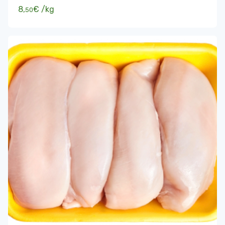
8,
€
/kg
50