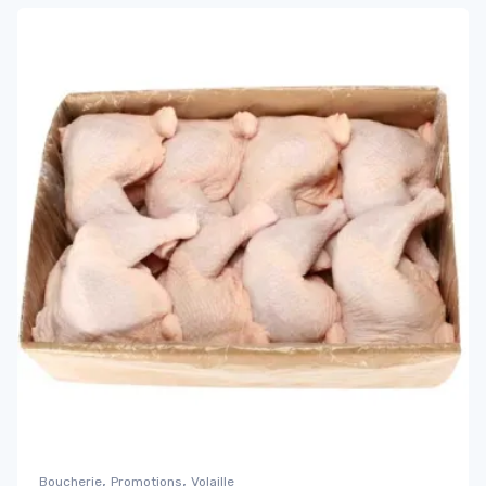
,
,
Boucherie
Promotions
Volaille