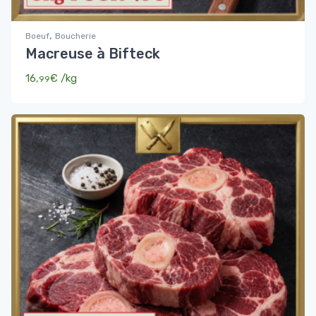
,
Boeuf
Boucherie
Macreuse à Bifteck
16,
€
/kg
99