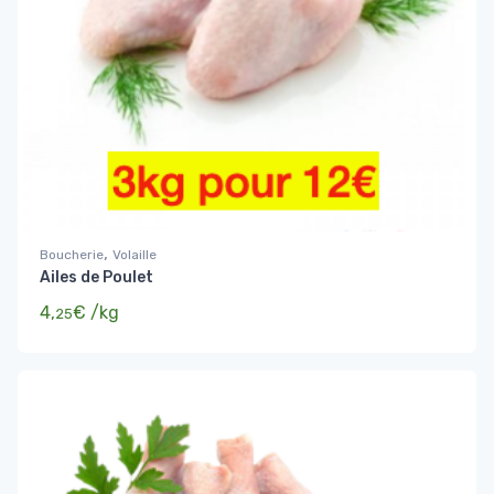
,
Boucherie
Volaille
Ailes de Poulet
4,
€
/kg
25