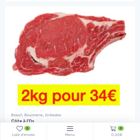
,
,
Boeuf
Boucherie
Grillades
Côte à l’Os
0
0
17,
€
/kg
99
Liste d'envies
Menu
0,00€