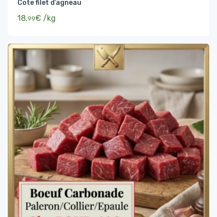
Cote filet d’agneau
18,
€
/kg
99