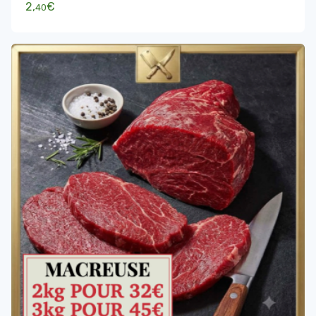
2,
€
40