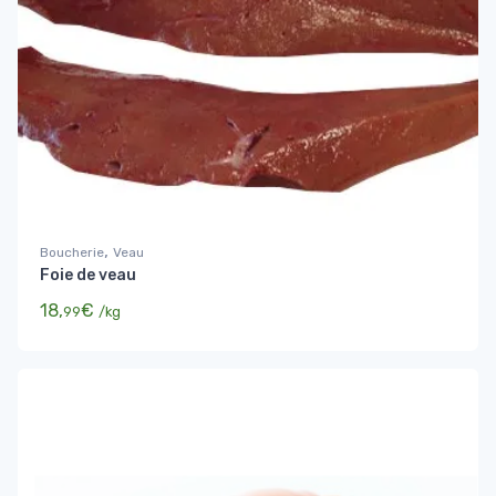
,
Boucherie
Veau
Foie de veau
18,
€
99
/kg