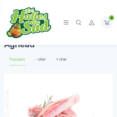
0
Accueil
Boucherie
Agneau
Agneau
Populaire
- cher
+ cher