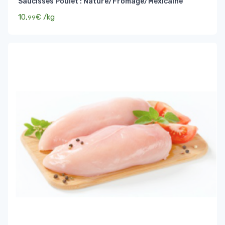
Saucisses Poulet : Nature/Fromage/Mexicaine
10,
€
/kg
99