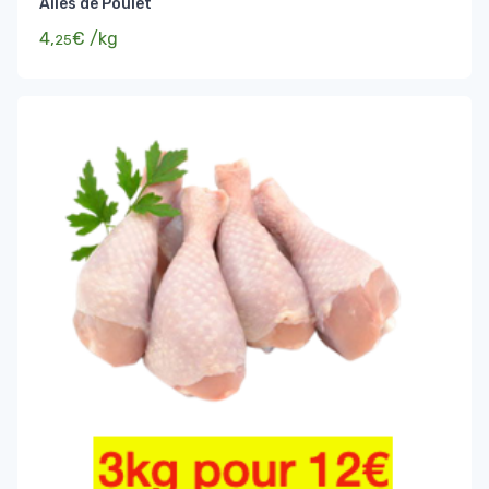
Ailes de Poulet
4,
€
/kg
25