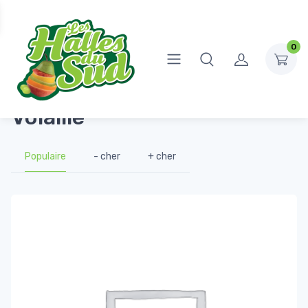
0
Accueil
Boucherie
Volaille
Volaille
Populaire
- cher
+ cher