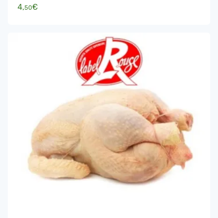
4,
€
50