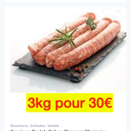
,
,
Boucherie
Grillades
Volaille