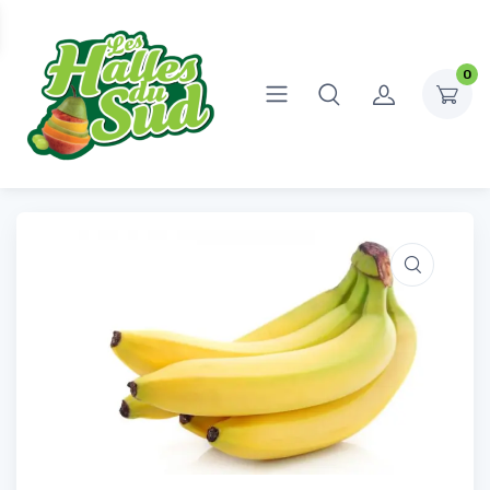
0
Accueil
Fruits et légumes
Fruits
Banane
Banane