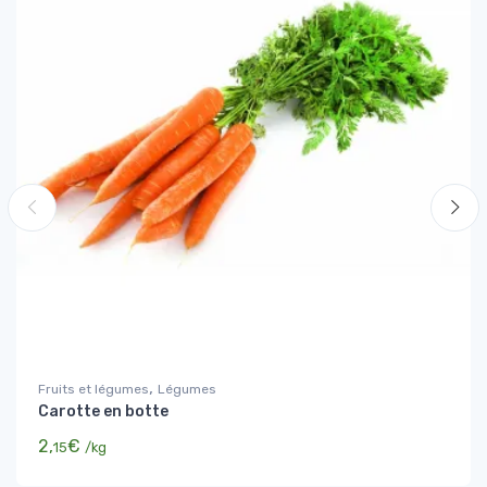
,
Fruits et légumes
Légumes
Carotte en botte
2,
€
15
/kg