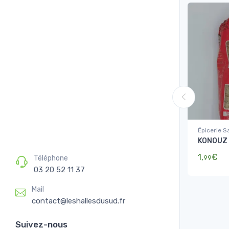
Épicerie S
KONOUZ 
Pâtes, riz,
1,
€
99
Téléphone
03 20 52 11 37
Mail
contact@leshallesdusud.fr
Suivez-nous