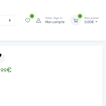
0
0
Hello, Sign in
Mon panier
Mon compte
0,00€
Accueil
Épicerie Salée
Pâtes, riz, féculents
Bizim farfalle
,
€
99