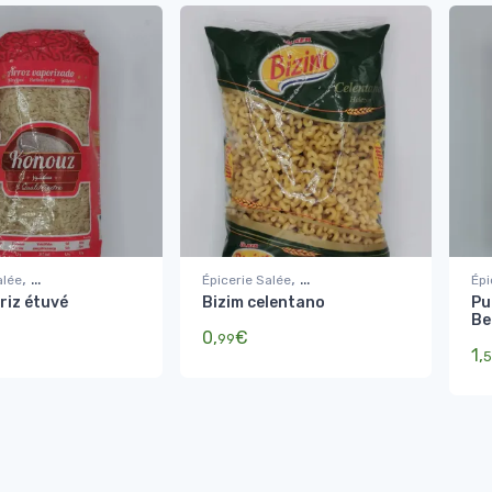
,
,
alée
Épicerie Salée
Épi
riz étuvé
Bizim celentano
Pu
 féculents
Pâtes, riz, féculents
Pât
Be
0,
€
99
1,
5