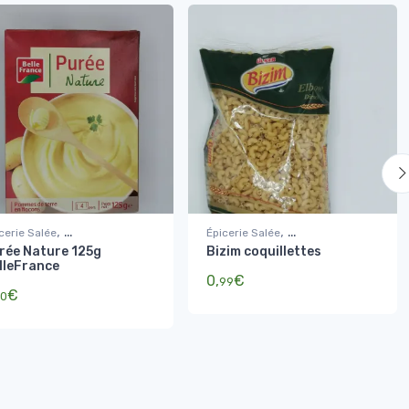
,
,
cerie Salée
Épicerie Salée
rée Nature 125g
Bizim coquillettes
es, riz, féculents
Pâtes, riz, féculents
lleFrance
0,
€
99
€
0