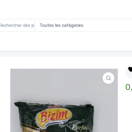
farfalle
0