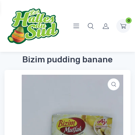
0
Accueil
Épicerie Sucrée
Sucres, Farines, coulis et préparations de gâteaux
Bizim pudding banane
Bizim pudding banane