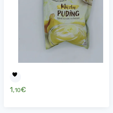
1,
€
10