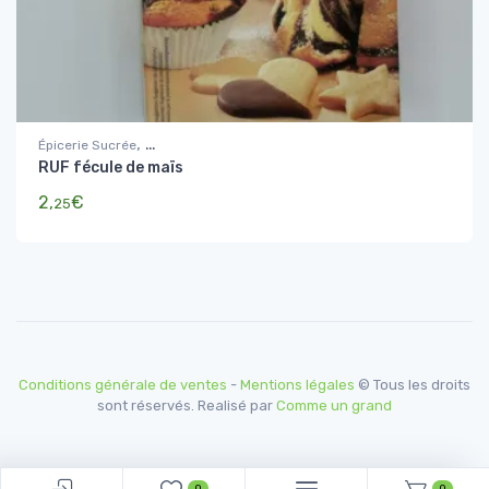
,
Épicerie Sucrée
RUF fécule de maïs
Sucres, Farines, coulis et préparations de gâteaux
2,
€
25
Conditions générale de ventes
-
Mentions légales
© Tous les droits
sont réservés. Realisé par
Comme un grand
0
0