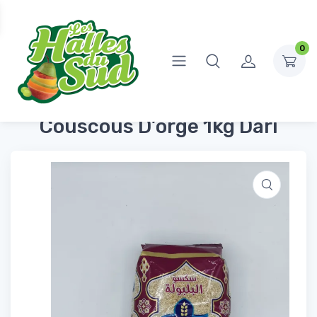
0
Accueil
Épicerie Salée
Pâtes, riz, féculents
Couscous D’orge 1kg Dari
Couscous D’orge 1kg Dari