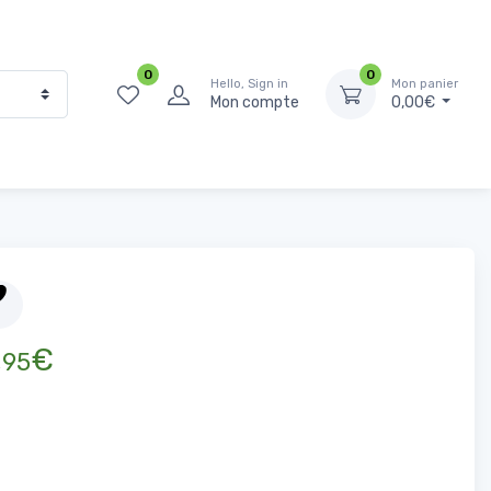
0
0
Hello, Sign in
Mon panier
Mon compte
0,00€
Sucres, Farines, coulis et préparations de gâteaux
e
,
€
95