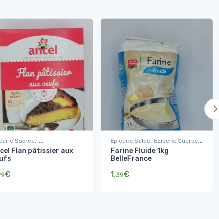
,
,
,
cerie Sucrée
Épicerie Salée
Épicerie Sucrée
cel Flan pâtissier aux
Farine Fluide 1kg
res, Farines, coulis et
,
Farine et Semoule
ufs
BelleFrance
parations de gâteaux
Sucres, Farines, coulis et
€
préparations de gâteaux
1,
€
99
39