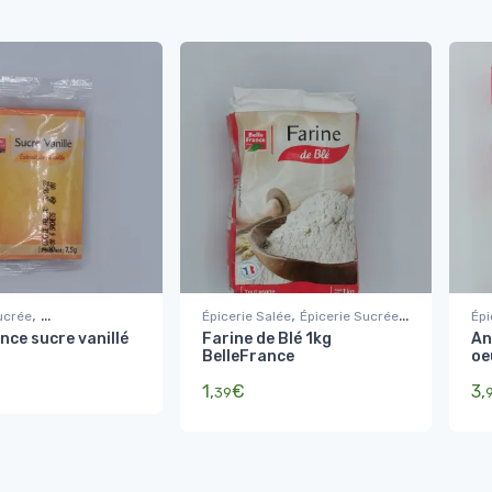
,
,
,
ucrée
Épicerie Salée
Épicerie Sucrée
Épi
ance sucre vanillé
Farine de Blé 1kg
An
rines, coulis et
,
Suc
Farine et Semoule
BelleFrance
oe
ons de gâteaux
pré
Sucres, Farines, coulis et
préparations de gâteaux
1,
€
3,
39