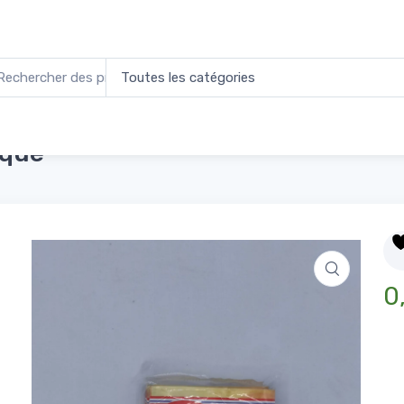
tker Levure
Accueil
Épicerie Sucrée
Dr.Oetker Levure Chimiqu
ique
0