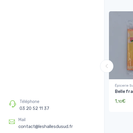
Épicerie S
Belle fr
Sucres, Fa
préparati
1,
€
10
Téléphone
03 20 52 11 37
Mail
contact@leshallesdusud.fr