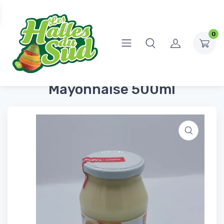
0
Accueil
Épicerie Salée
Sauces et condiments
Mayonnaise 500ml
Mayonnaise 500ml