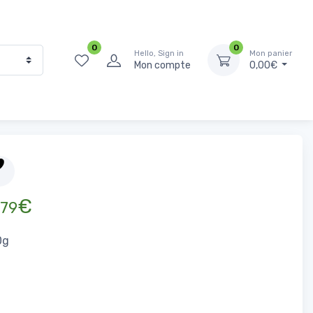
0
0
Hello, Sign in
Mon panier
Mon compte
0,00€
Accueil
Produits Frais
Fromages
Féta grecque 150g
€
79
0g