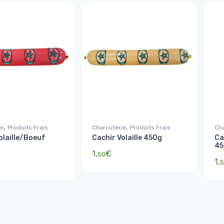
,
,
ie
Produits Frais
Charcuterie
Produits Frais
Cha
olaille/Boeuf
Cachir Volaille 450g
Ca
45
1,
€
50
1,
5