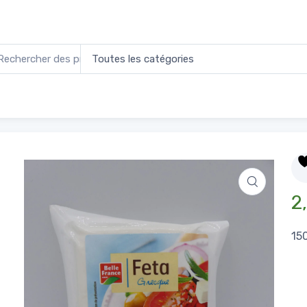
 grecque 150g
2,
15