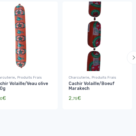
,
,
rcuterie
Produits Frais
Charcuterie
Produits Frais
chir Volaille/Veau olive
Cachir Volaille/Boeuf
0g
Marakech
€
2,
€
0
75