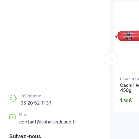
Charcuter
Cachir V
450g
Téléphone
1,
€
50
03 20 52 11 37
Mail
contact@leshallesdusud.fr
Suivez-nous