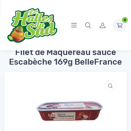
0
Accueil
Conserves et Bocaux
Poissons
Filet de Maquereau sauce Escabèche 169g BelleFrance
Filet de Maquereau sauce
Escabèche 169g BelleFrance