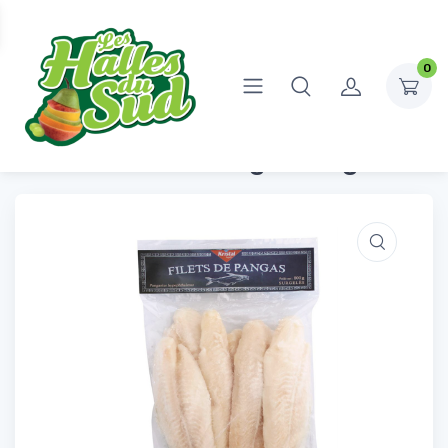
0
Accueil
Surgelés
Poissons
Filet de Panga 700g
Filet de Panga 700g