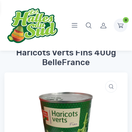
0
Accueil
Conserves et Bocaux
Légumes & Féculents
Haricots Verts Fins 400g BelleFrance
Haricots Verts Fins 400g
BelleFrance