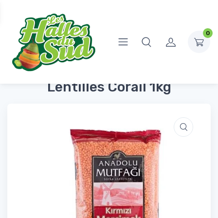
0
Accueil
Épicerie Salée
Pâtes, riz, féculents
Lentilles Corail 1kg
Lentilles Corail 1kg