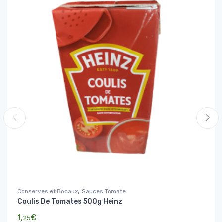
,
Conserves et Bocaux
Sauces Tomate
Coulis De Tomates 500g Heinz
1,
€
25