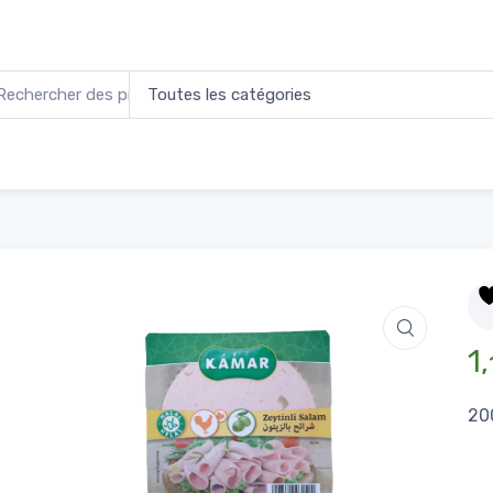
elle Tranchée Volaille Olive
Acc
Mo
1,
20