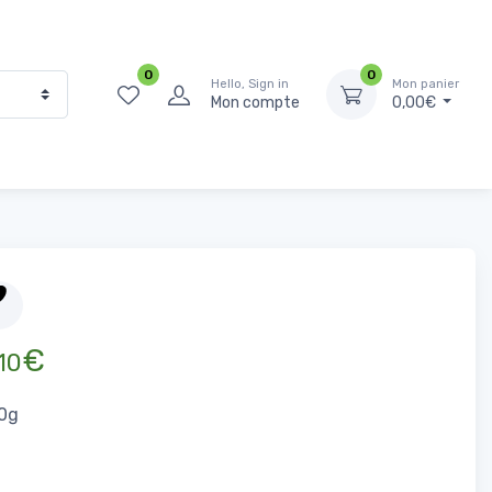
0
0
Hello, Sign in
Mon panier
Mon compte
0,00€
ueil
Produits Frais
Charcuterie
rtadelle Tranchée Volaille Olive 200g
€
10
0g