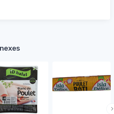
nnexes