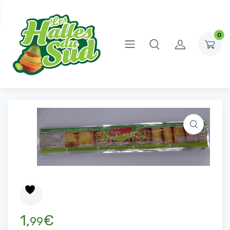
0
Accueil
Produits Frais
Crémerie
Pâte Filo
Pâte Filo
1,
€
99