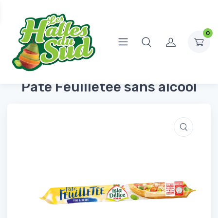
0
Accueil
Produits Frais
Crémerie
Pâte Feuilletée sans alcool
Pâte Feuilletée sans alcool