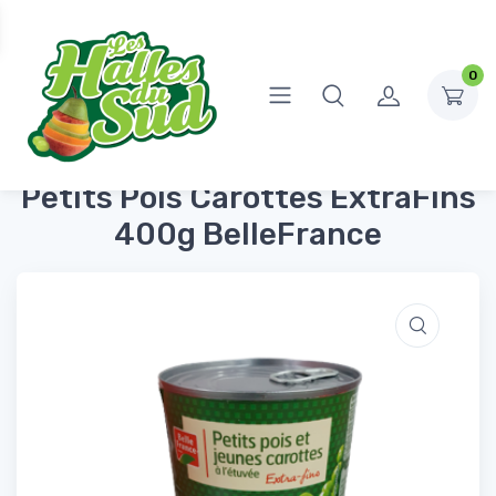
0
Accueil
Conserves et Bocaux
Légumes & Féculents
Petits Pois Carottes ExtraFins 400g BelleFrance
Petits Pois Carottes ExtraFins
400g BelleFrance