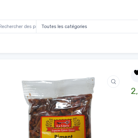
t Cayenne Entier 100g
Accueil
Épi
2,