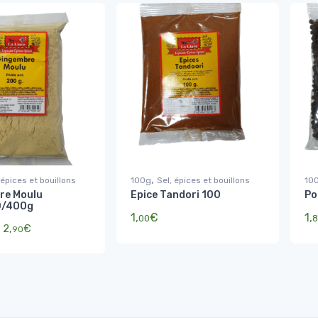
,
 épices et bouillons
100g
Sel, épices et bouillons
10
re Moulu
Epice Tandori 100
Po
0/400g
1,
€
1,
00
8
Plage de prix : 0,99€ à 2,90€
2,
€
90