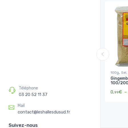
,
100g
Sel,
Gingemb
100/20
Téléphone
0,
€
–
99
03 20 52 11 37
Mail
contact@leshallesdusud.fr
Suivez-nous