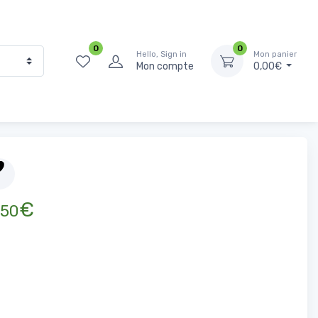
0
0
Hello, Sign in
Mon panier
Mon compte
0,00€
cerie Salée
Sel, épices et bouillons
Piment Cayenne Entier 100g
€
50