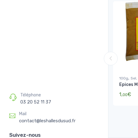
,
100g
Sel,
Epices 
1,
€
Téléphone
00
03 20 52 11 37
Mail
contact@leshallesdusud.fr
Suivez-nous