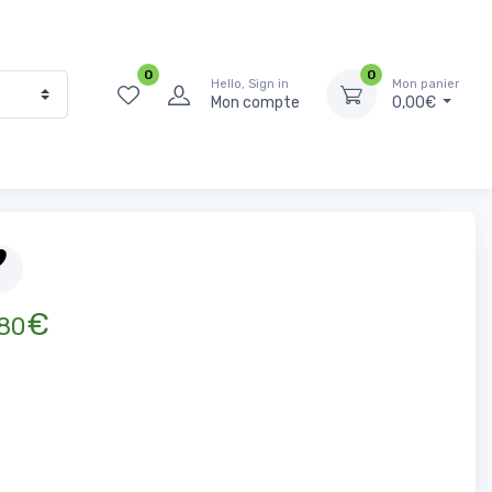
0
0
Hello, Sign in
Mon panier
Mon compte
0,00€
Épicerie Salée
Sel, épices et bouillons
Poivre Noir entier 100g
€
80