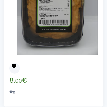
8,
€
00
1kg