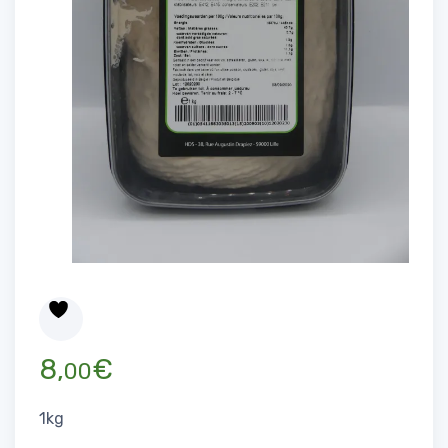
8,
€
00
1kg