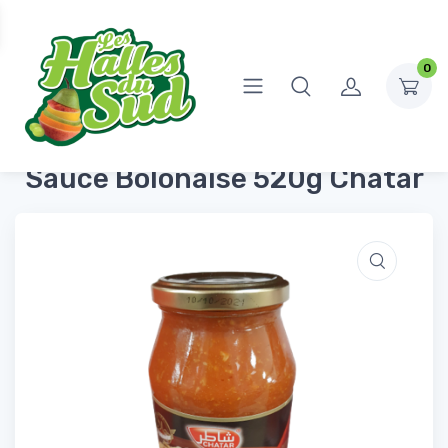
0
Accueil
Conserves et Bocaux
Sauces Tomate
Sauce Bolonaise 520g Chatar
Sauce Bolonaise 520g Chatar