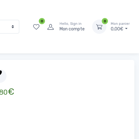
0
0
Hello, Sign in
Mon panier
Mon compte
0,00€
Accueil
Surgelés
Viandes
Snack Kebab de Poulet 800g
€
80