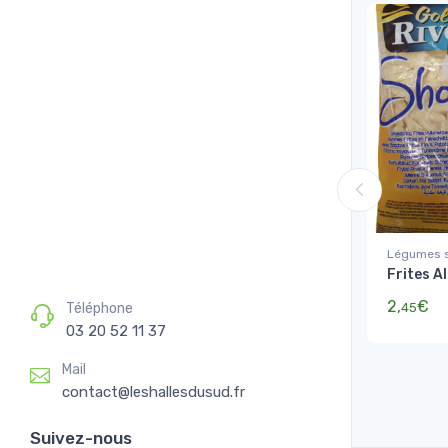
Légumes s
Frites A
2,
€
Téléphone
45
03 20 52 11 37
Mail
contact@leshallesdusud.fr
Suivez-nous