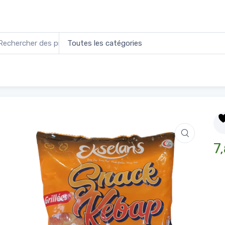
 Kebab de Poulet 800g
7,