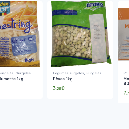
,
,
urgelés
Surgelés
Légumes surgelés
Surgelés
Po
llumette 1kg
Fèves 1kg
Mo
8
3,
€
25
7,