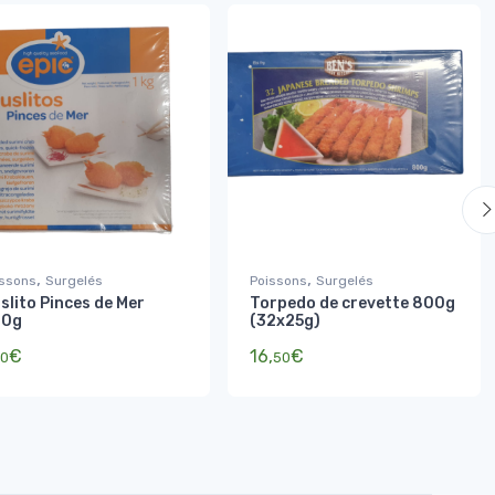
,
,
issons
Surgelés
Poissons
Surgelés
slito Pinces de Mer
Torpedo de crevette 800g
00g
(32x25g)
€
16,
€
70
50