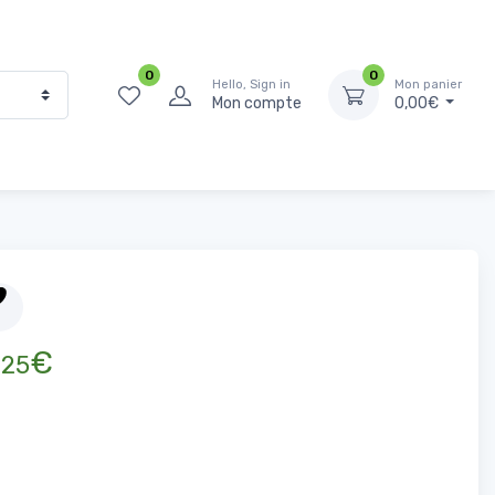
0
0
Hello, Sign in
Mon panier
Mon compte
0,00€
Accueil
Surgelés
Viandes
Tenders de Poulet uniforme 700g Jamila
,
€
25