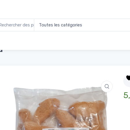
rs de Poulet uniforme 700g
a
5