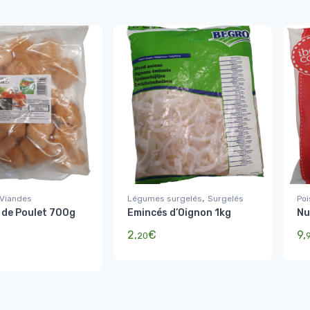
,
Viandes
Légumes surgelés
Surgelés
Po
 de Poulet 700g
Emincés d’Oignon 1kg
Nu
2,
€
9,
20