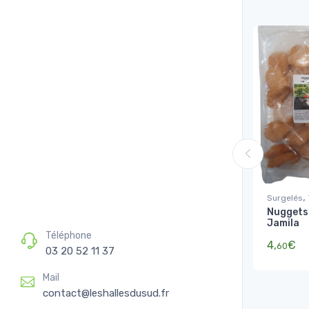
,
Surgelés
Nuggets
Jamila
Téléphone
4,
€
60
03 20 52 11 37
Mail
contact@leshallesdusud.fr