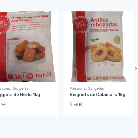
,
,
issons
Surgelés
Poissons
Surgelés
ggets de Merlu 1kg
Beignets de Calamars 1kg
€
5,
€
99
65