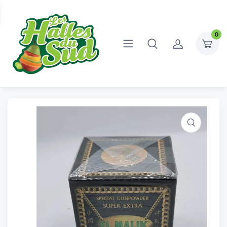
0
Accueil
Épicerie Sucrée
Thé
Thé vert
Thé vert