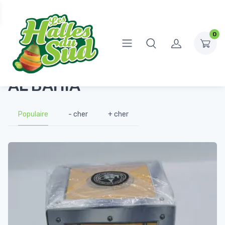
0
Accueil
Produits identifiés “AL BAHIA”
AL BAHIA
Populaire
- cher
+ cher