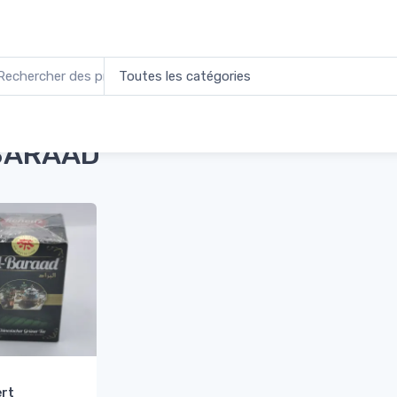
l
Produits identifiés “AL BARAAD”
BARAAD
ert