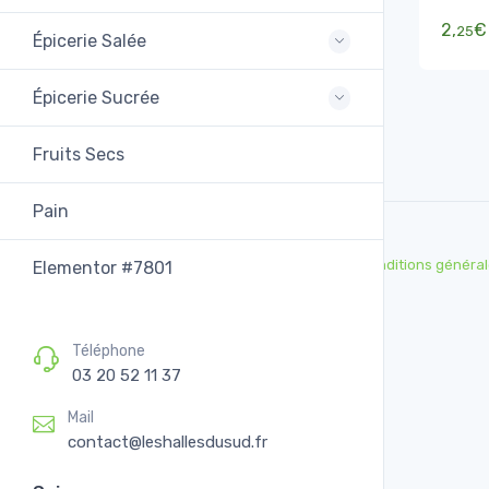
2,
€
25
Épicerie Salée
Épicerie Sucrée
Fruits Secs
Pain
Conditions général
Elementor #7801
Téléphone
03 20 52 11 37
Mail
contact@leshallesdusud.fr