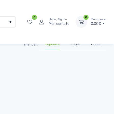
0
0
Hello, Sign in
Mon panier
Mon compte
0,00€
Populaire
- cher
+ cher
Trier par: