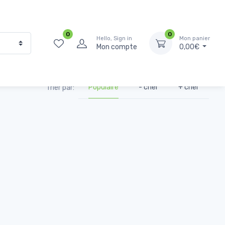
0
0
Hello, Sign in
Mon panier
Mon compte
0,00€
Populaire
- cher
+ cher
Trier par: