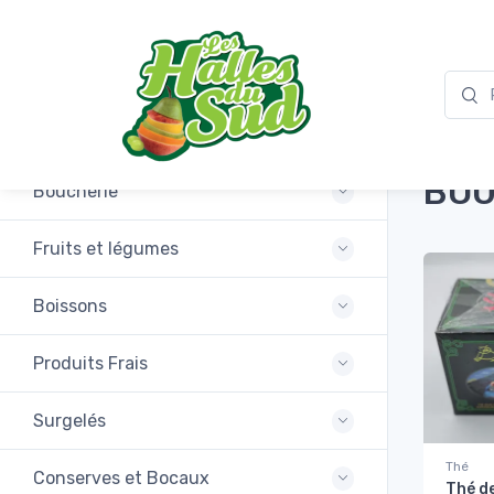
Accuei
Promotions
BO
Boucherie
Fruits et légumes
Boissons
Produits Frais
Surgelés
Thé
Conserves et Bocaux
Thé de