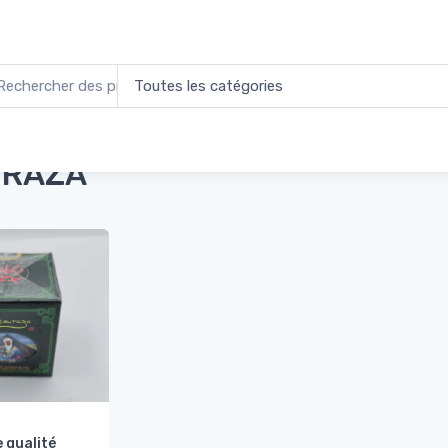
l
Produits identifiés “BOURAZA”
URAZA
 qualité