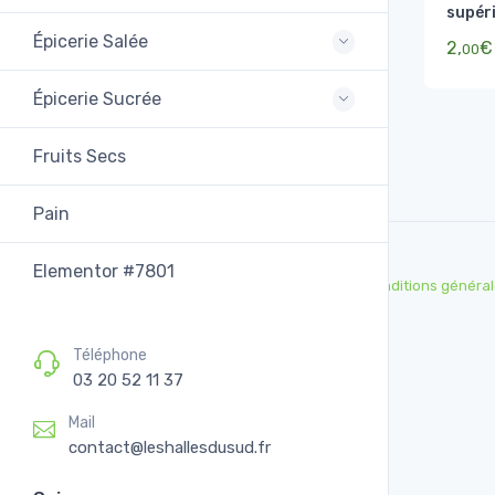
supér
Épicerie Salée
2,
€
00
Épicerie Sucrée
Fruits Secs
Pain
Elementor #7801
Conditions général
Téléphone
03 20 52 11 37
Mail
contact@leshallesdusud.fr