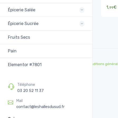
Produit
1,
€
99
Épicerie Salée
Épicerie Sucrée
Fruits Secs
Pain
Conditions général
Elementor #7801
Téléphone
03 20 52 11 37
Mail
contact@leshallesdusud.fr