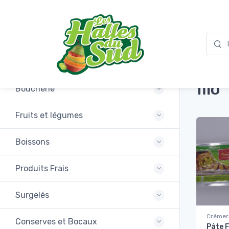
Accuei
Promotions
filo
Boucherie
Fruits et légumes
Boissons
Produits Frais
Surgelés
Crémer
Conserves et Bocaux
Pâte F