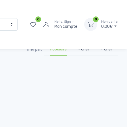
0
0
Hello, Sign in
Mon panier
Mon compte
0,00€
Populaire
- cher
+ cher
Trier par: