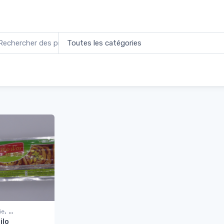
l
Produits identifiés “filo”
,
ie
ilo