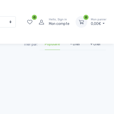
0
0
Hello, Sign in
Mon panier
Mon compte
0,00€
Populaire
- cher
+ cher
Trier par: