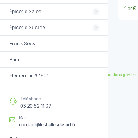
1,
€
00
Épicerie Salée
Épicerie Sucrée
Fruits Secs
Pain
Conditions général
Elementor #7801
Téléphone
03 20 52 11 37
Mail
contact@leshallesdusud.fr