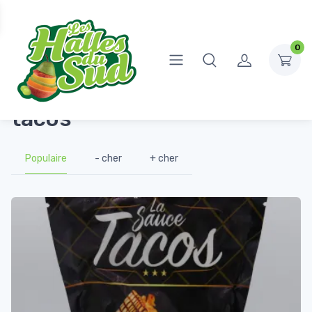
0
Accueil
Produits identifiés “tacos”
tacos
Populaire
- cher
+ cher