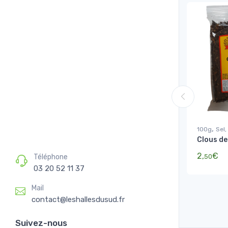
,
100g
Sel,
Clous de
2,
€
Téléphone
50
03 20 52 11 37
Mail
contact@leshallesdusud.fr
Suivez-nous