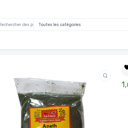
 Feuille 50g
Accu
1,