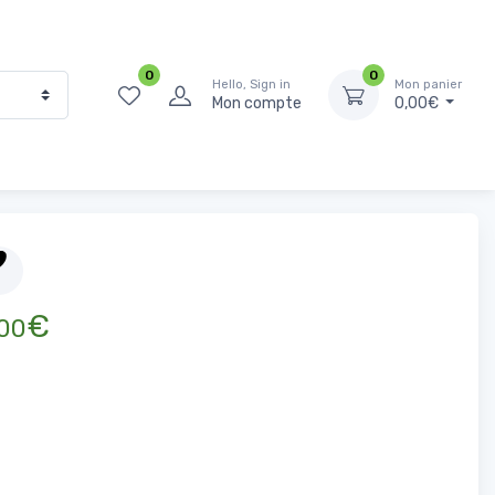
0
0
Hello, Sign in
Mon panier
Mon compte
0,00€
eil
Épicerie Salée
Sel, épices et bouillons
Aneth Feuille 50g
€
00