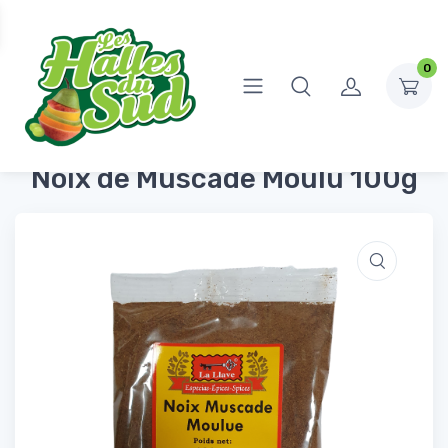
0
Accueil
Épicerie Salée
Sel, épices et bouillons
Noix de Muscade Moulu 100g
Noix de Muscade Moulu 100g