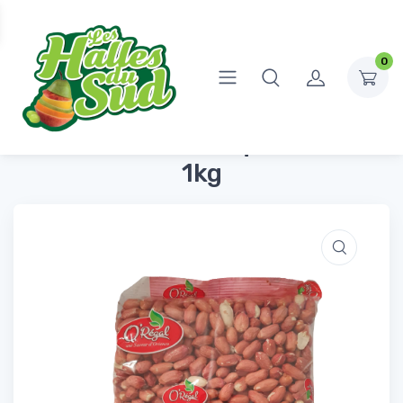
0
Accueil
Fruits Secs
Arachides Décortiquées Crues 1kg
Arachides Décortiquées Crues
1kg