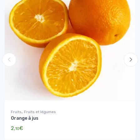
,
Fruits
Fruits et légumes
Orange à jus
2,
€
10