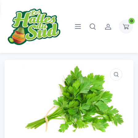
0
Accueil
Fruits et légumes
Légumes
Botte de Persil
Botte de Persil