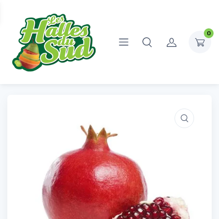
0
Accueil
Fruits et légumes
Fruits
Grenade
Grenade