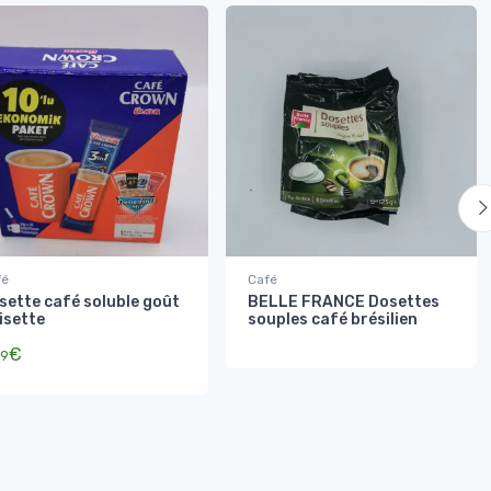
fé
Café
sette café soluble goût
BELLE FRANCE Dosettes
isette
souples café brésilien
€
9