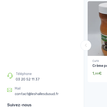
Café
Crème p
1,
€
99
Téléphone
03 20 52 11 37
Mail
contact@leshallesdusud.fr
Suivez-nous