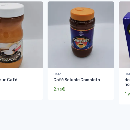
Café
Ca
our Café
Café Soluble Completa
do
no
2,
€
75
1,
9