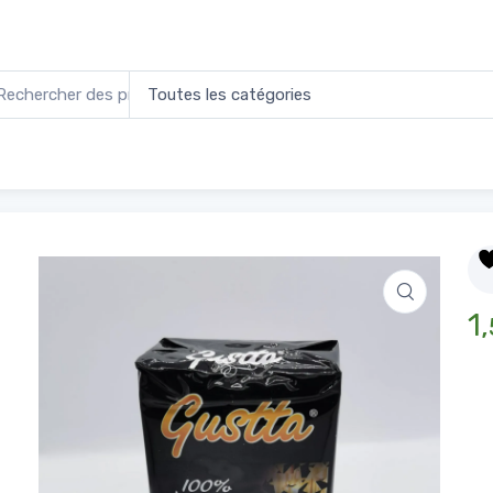
100 % arabica
1,