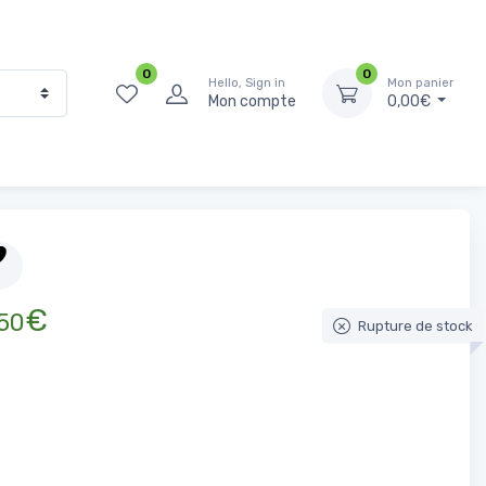
0
0
Hello, Sign in
Mon panier
Mon compte
0,00€
Accueil
Épicerie Sucrée
Café
Café 100 % arabica
€
50
Rupture de stock