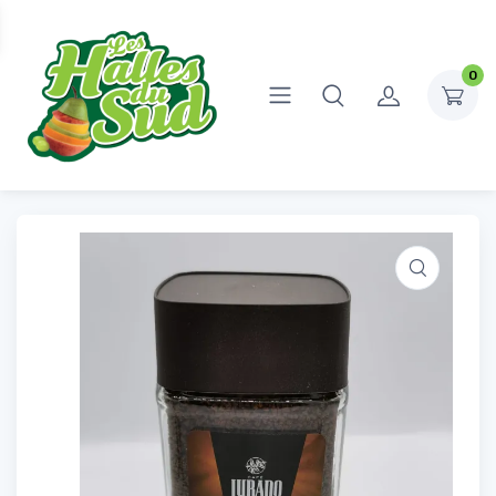
0
Accueil
Épicerie Sucrée
Café
Café soluble CLASSIC
Café soluble CLASSIC