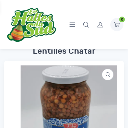
0
Accueil
Épicerie Salée
Conserves & bocaux
Lentilles Chatar
Lentilles Chatar