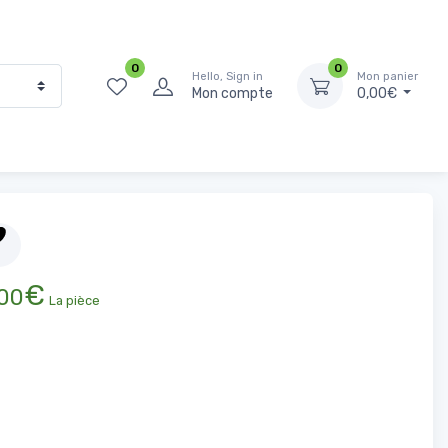
0
0
Hello, Sign in
Mon panier
Mon compte
0,00€
Accueil
Fruits et légumes
Légumes
Concombre
€
00
La pièce