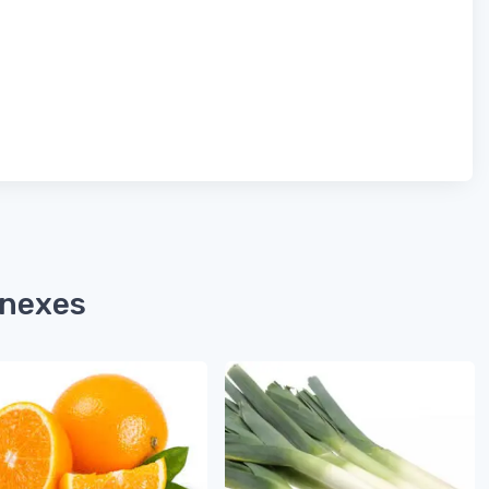
nnexes