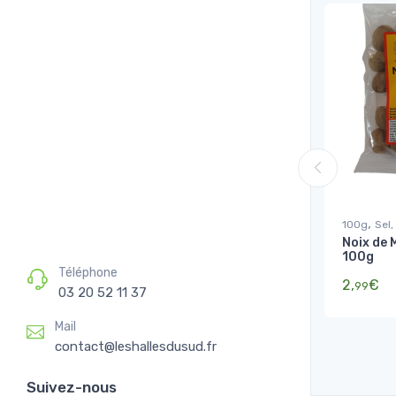
,
100g
Sel,
Noix de 
100g
Téléphone
2,
€
99
03 20 52 11 37
Mail
contact@leshallesdusud.fr
Suivez-nous