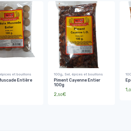
,
 épices et bouillons
100g
Sel, épices et bouillons
10
Muscade Entière
Piment Cayenne Entier
Ep
100g
1,
0
2,
€
50