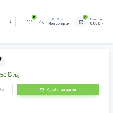
0
0
Hello, Sign in
Mon panier
Mon compte
0,00€
Accueil
Boucherie
Volaille
Cuisses de Poulet
€
50
/kg
ntité de Cuisses de Poulet
Ajouter au panier