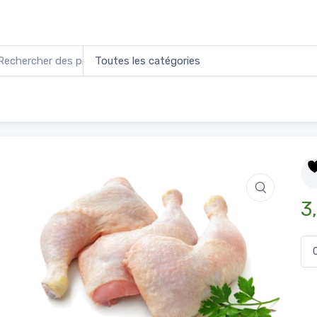
es de Poulet
3,
qua