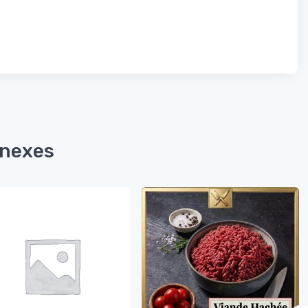
nnexes