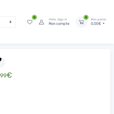
0
0
Hello, Sign in
Mon panier
Mon compte
0,00€
Accueil
Épicerie Sucrée
Thé
EL MALIK Thé vert 250g
€
99