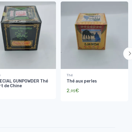
é
Thé
ECIAL GUNPOWDER Thé
Thé aux perles
rt de Chine
2,
€
95