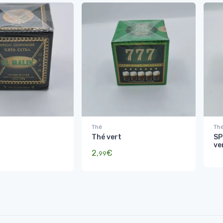
Thé
Th
Thé vert
SP
ve
2,
€
99