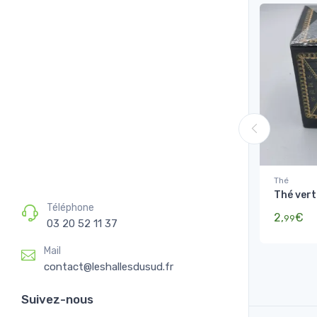
Thé
Thé vert
Téléphone
2,
€
99
03 20 52 11 37
Mail
contact@leshallesdusud.fr
Suivez-nous