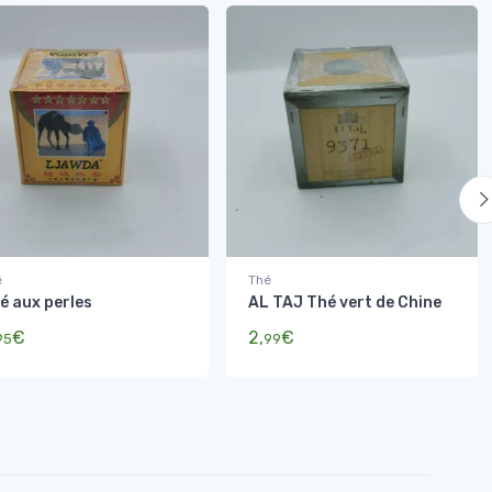
é
Thé
é aux perles
AL TAJ Thé vert de Chine
€
2,
€
95
99