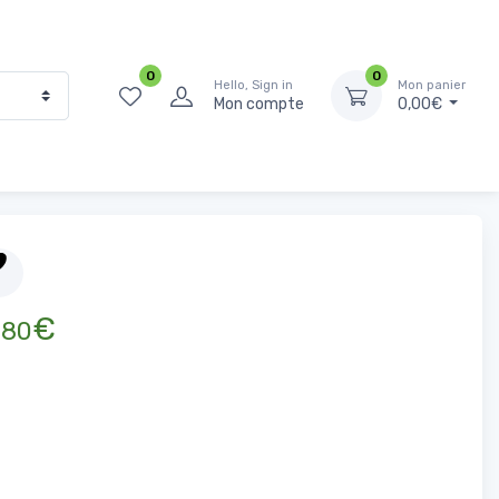
0
0
Hello, Sign in
Mon panier
Mon compte
0,00€
Accueil
Épicerie Sucrée
Thé
Thé vert de Chine
,
€
80