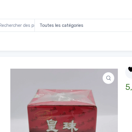
ert de Chine
5