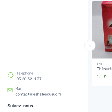
Thé
Thé vert
Téléphone
1,
€
50
03 20 52 11 37
Mail
contact@leshallesdusud.fr
Suivez-nous