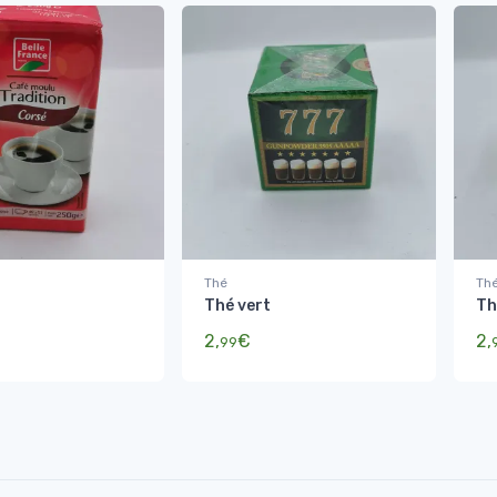
Thé
Th
Thé vert
Th
2,
€
2,
99