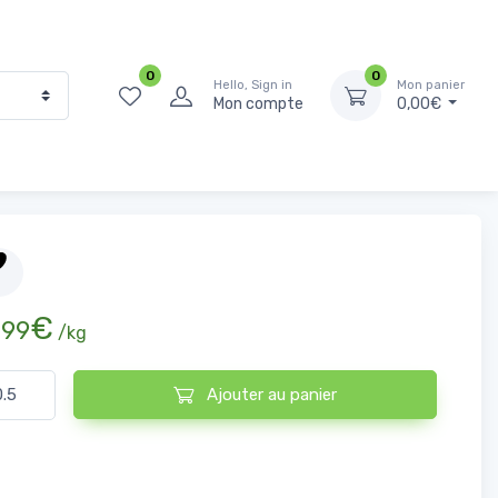
0
0
Hello, Sign in
Mon panier
Mon compte
0,00€
Accueil
Boucherie
Boeuf
Foie de Boeuf
,
€
99
/kg
ntité de Foie de Boeuf
Ajouter au panier