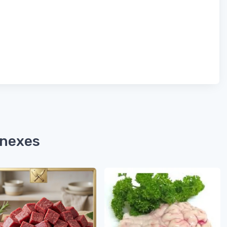
nnexes