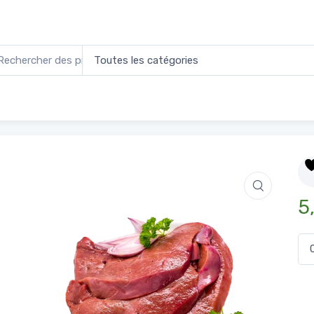
de Boeuf
5
qua